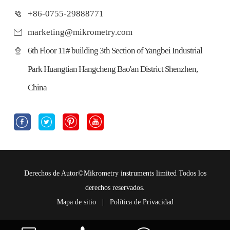
+86-0755-29888771
marketing@mikrometry.com
6th Floor 11# building 3th Section of Yangbei Industrial
Park Huangtian Hangcheng Bao'an District Shenzhen,
China




Derechos de Autor©
Mikrometry instruments limited
Todos los
derechos reservados.
Mapa de sitio
|
Política de Privacidad