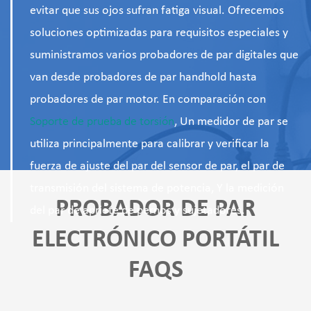
evitar que sus ojos sufran fatiga visual. Ofrecemos
soluciones optimizadas para requisitos especiales y
suministramos varios probadores de par digitales que
van desde probadores de par handhold hasta
probadores de par motor. En comparación con
Soporte de prueba de torsión
, Un medidor de par se
utiliza principalmente para calibrar y verificar la
fuerza de ajuste del par del sensor de par, el par de
transmisión del sistema de potencia, Y la medición
PROBADOR DE PAR
del par de apriete de pernos y sujetadores.
ELECTRÓNICO PORTÁTIL
FAQS