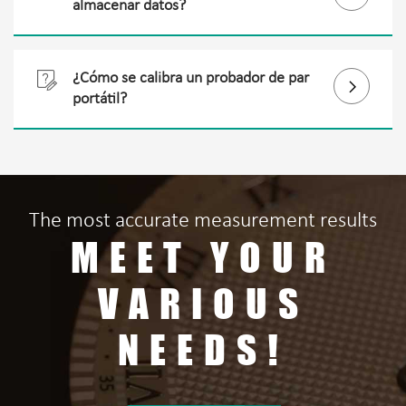
almacenar datos?
Sí, 1000 lecturas pueden ser
almacenadas.

¿Cómo se calibra un probador de par

portátil?
La palanca está calibrada con par, y el
peso estándar se utiliza para calibrar el
valor de par correspondiente de acuerdo
con el valor de peso.
The most accurate measurement results
MEET YOUR
VARIOUS
NEEDS!