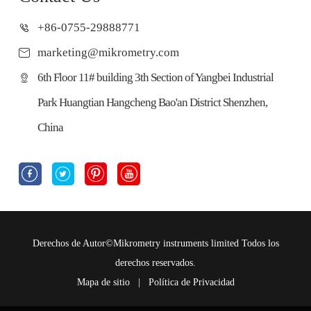
+86-0755-29888771
marketing@mikrometry.com
6th Floor 11# building 3th Section of Yangbei Industrial
Park Huangtian Hangcheng Bao'an District Shenzhen,
China




Derechos de Autor©
Mikrometry instruments limited
Todos los
derechos reservados.
Mapa de sitio
|
Política de Privacidad