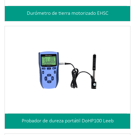
Durómetro de tierra motorizado EHSC
Probador de dureza portátil DoHP100 Leeb