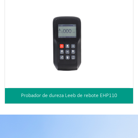
Probador de dureza Leeb de rebote EHP110