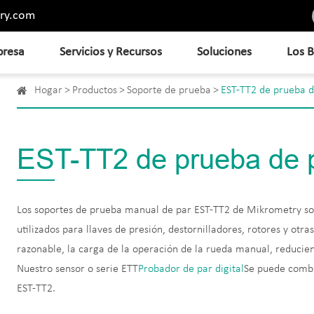
ry.com
resa
Servicios y Recursos
Soluciones
Los B
Hogar
Productos
Soporte de prueba
EST-TT2 de prueba 
EST-TT2 de prueba de 
Los soportes de prueba manual de par EST-TT2 de Mikrometry son
utilizados para llaves de presión, destornilladores, rotores y otra
razonable, la carga de la operación de la rueda manual, reducie
Nuestro sensor o serie ETT
Probador de par digital
Se puede combi
EST-TT2.