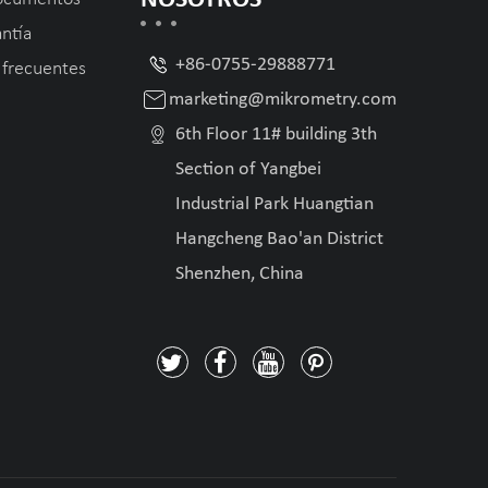
antía

+86-0755-29888771
 frecuentes

marketing@mikrometry.com

6th Floor 11# building 3th
Section of Yangbei
Industrial Park Huangtian
Hangcheng Bao'an District
Shenzhen, China



