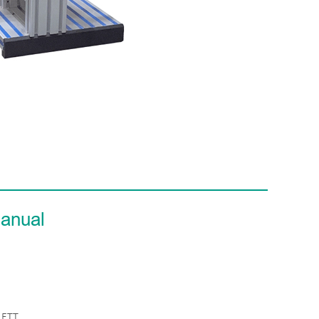
Manual
 ETT