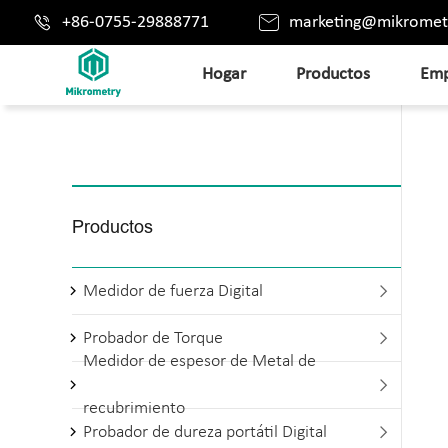


+86-0755-29888771
marketing@mikromet
Hogar
Productos
Emp
Productos
Medidor de fuerza Digital

Probador de Torque

Medidor de espesor de Metal de

recubrimiento
Probador de dureza portátil Digital
