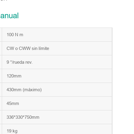
Manual
100 N m
CW o CWW sin límite
9 °/rueda rev.
120mm
430mm (máximo)
45mm
336*330*750mm
19 kg